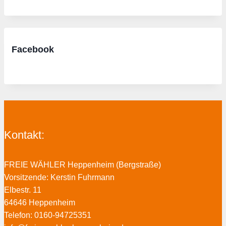
Facebook
Kontakt:
FREIE WÄHLER Heppenheim (Bergstraße)
Vorsitzende: Kerstin Fuhrmann
Elbestr. 11
64646 Heppenheim
Telefon: 0160-94725351