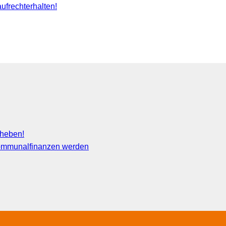
frechterhalten!
fheben!
 Kommunalfinanzen werden