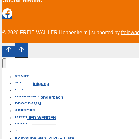
© 2026 FREIE WÄHLER Heppenheim | supported by
freiewa
START
Ortsvereinigung
Fraktion
Ortsbeirat-Sonderbach
PROGRAMM
SPENDEN
MITGLIED WERDEN
SHOP
Termine
Kommunalwahl 2026 – Liste