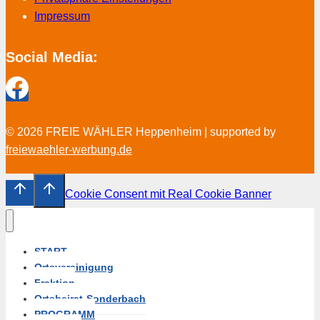
Impressum
Social Media:
© 2026 FREIE WÄHLER Heppenheim | supported by
freiewaehler-werbung.de
Cookie Consent mit Real Cookie Banner
START
Ortsvereinigung
Fraktion
Ortsbeirat-Sonderbach
PROGRAMM