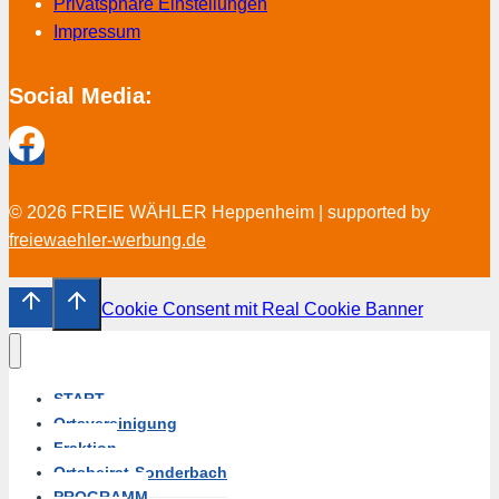
Privatsphäre Einstellungen
Impressum
Social Media:
© 2026 FREIE WÄHLER Heppenheim | supported by
freiewaehler-werbung.de
Cookie Consent mit Real Cookie Banner
START
Ortsvereinigung
Fraktion
Ortsbeirat-Sonderbach
PROGRAMM