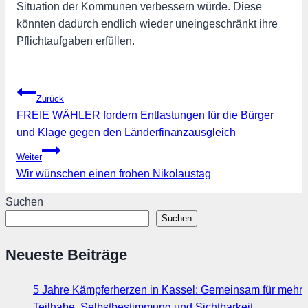
Situation der Kommunen verbessern würde. Diese
könnten dadurch endlich wieder uneingeschränkt ihre
Pflichtaufgaben erfüllen.
Beitragsnavigation
Zurück
FREIE WÄHLER fordern Entlastungen für die Bürger
und Klage gegen den Länderfinanzausgleich
Weiter
Wir wünschen einen frohen Nikolaustag
Suchen
Suchen
Neueste Beiträge
5 Jahre Kämpferherzen in Kassel: Gemeinsam für mehr
Teilhabe, Selbstbestimmung und Sichtbarkeit