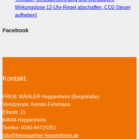
Wirkungslose 12-Uhr-Regel abschaffen, CO2-Steuer
aufheben!
Facebook
Kontakt:
FREIE WÄHLER Heppenheim (Bergstraße)
Vorsitzende: Kerstin Fuhrmann
Elbestr. 11
64646 Heppenheim
Telefon: 0160-94725351
info@freiewaehler-heppenheim.de