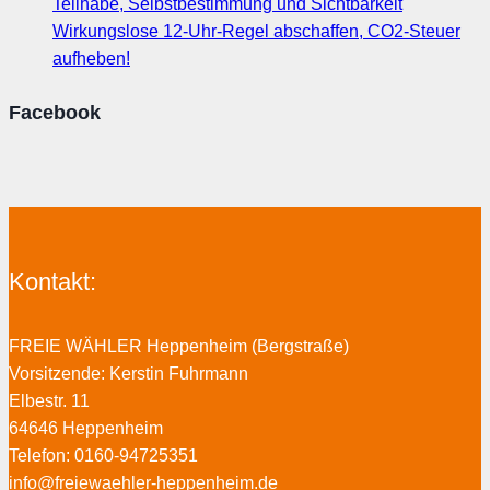
Teilhabe, Selbstbestimmung und Sichtbarkeit
Wirkungslose 12-Uhr-Regel abschaffen, CO2-Steuer
aufheben!
Facebook
Kontakt:
FREIE WÄHLER Heppenheim (Bergstraße)
Vorsitzende: Kerstin Fuhrmann
Elbestr. 11
64646 Heppenheim
Telefon: 0160-94725351
info@freiewaehler-heppenheim.de