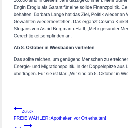
10.000 sind in diesem Jahr dazugekommen. Mehr dürfen e
Engin Eroglu als Garant für eine solide Finanzpolitik.
behalten. Barbara Lange hat das Ziel, Politik wieder a
Gewählten wiederherstellen. Das ergänzt Cosima Kinkel 
Slogans von Astrid Bergmann-Hartl, „Mehr gesunder Men
Gerechtigkeitsempfinden an.
Ab 8. Oktober in Wiesbaden vertreten
Das sollte reichen, um genügend Menschen zu erreichen 
Energie- und Migrationspolitik. In der Doppelspitze au
übertragen. Für sie ist klar: „Wir sind ab 8. Oktober in W
Beitragsnavigation
Zurück
FREIE WÄHLER: Apotheken vor Ort erhalten!