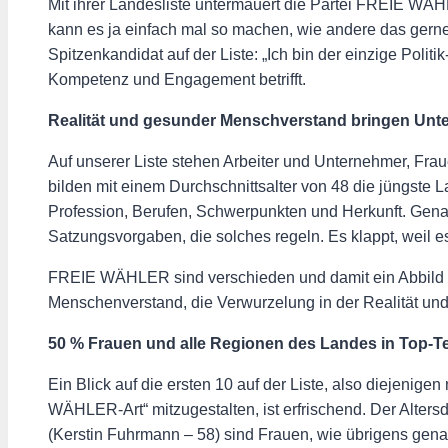
Mit ihrer Landesliste untermauert die Partei FREIE WÄH
kann es ja einfach mal so machen, wie andere das gern
Spitzenkandidat auf der Liste: „Ich bin der einzige Politi
Kompetenz und Engagement betrifft.
Realität und gesunder Menschverstand bringen Un
Auf unserer Liste stehen Arbeiter und Unternehmer, Fr
bilden mit einem Durchschnittsalter von 48 die jüngste 
Profession, Berufen, Schwerpunkten und Herkunft. Gen
Satzungsvorgaben, die solches regeln. Es klappt, weil es 
FREIE WÄHLER sind verschieden und damit ein Abbild der
Menschenverstand, die Verwurzelung in der Realität un
50 % Frauen und alle Regionen des Landes in Top-Te
Ein Blick auf die ersten 10 auf der Liste, also diejenig
WÄHLER-Art“ mitzugestalten, ist erfrischend. Der Altersdu
(Kerstin Fuhrmann – 58) sind Frauen, wie übrigens genau