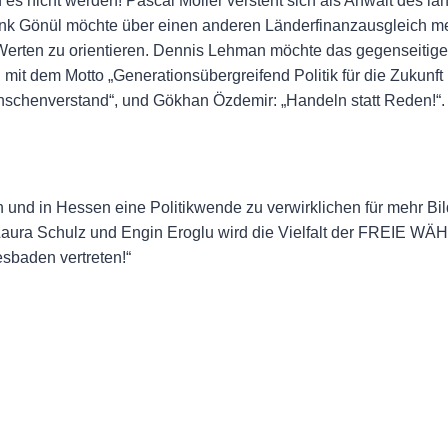
s nicht werden! Pascal Möller versteht sich als Anwalt des l
 Cenk Gönül möchte über einen anderen Länderfinanzausgleich m
n Werten zu orientieren. Dennis Lehman möchte das gegenseiti
mit dem Motto „Generationsübergreifend Politik für die Zukunf
schenverstand“, und Gökhan Özdemir: „Handeln statt Reden!“. 
und in Hessen eine Politikwende zu verwirklichen für mehr Bi
s Laura Schulz und Engin Eroglu wird die Vielfalt der FREIE W
iesbaden vertreten!“