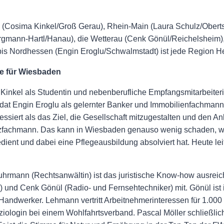
 (Cosima Kinkel/Groß Gerau), Rhein-Main (Laura Schulz/Ober
rgmann-Hartl/Hanau), die Wetterau (Cenk Gönül/Reichelsheim)
 bis Nordhessen (Engin Eroglu/Schwalmstadt) ist jede Region H
e für Wiesbaden
 Kinkel als Studentin und nebenberufliche Empfangsmitarbeite
dat Engin Eroglu als gelernter Banker und Immobilienfachmann b
ressiert als das Ziel, die Gesellschaft mitzugestalten und den 
inanzfachmann. Das kann in Wiesbaden genauso wenig schaden, w
ient und dabei eine Pflegeausbildung absolviert hat. Heute leit
uhrmann (Rechtsanwältin) ist das juristische Know-how ausreich
nd Cenk Gönül (Radio- und Fernsehtechniker) mit. Gönül ist 
andwerker. Lehmann vertritt Arbeitnehmerinteressen für 1.000 
oziologin bei einem Wohlfahrtsverband. Pascal Möller schließli