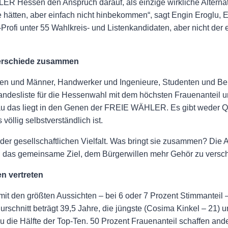
LER Hessen den Anspruch darauf, als einzige wirkliche Alterna
e hätten, aber einfach nicht hinbekommen“, sagt Engin Eroglu,
k-Profi unter 55 Wahlkreis- und Listenkandidaten, aber nicht der e
terschiede zusammen
auen und Männer, Handwerker und Ingenieure, Studenten und Ber
Landesliste für die Hessenwahl mit dem höchsten Frauenanteil u
au das liegt in den Genen der FREIE WÄHLER. Es gibt weder 
völlig selbstverständlich ist.
 gesellschaftlichen Vielfalt. Was bringt sie zusammen? Die An
d das gemeinsame Ziel, dem Bürgerwillen mehr Gehör zu versch
n vertreten
en mit den größten Aussichten – bei 6 oder 7 Prozent Stimmanteil
rschnitt beträgt 39,5 Jahre, die jüngste (Cosima Kinkel – 21) un
 die Hälfte der Top-Ten. 50 Prozent Frauenanteil schaffen ande