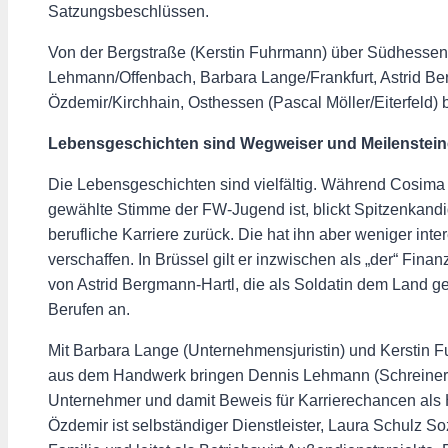
Satzungsbeschlüssen.
Von der Bergstraße (Kerstin Fuhrmann) über Südhessen
Lehmann/Offenbach, Barbara Lange/Frankfurt, Astrid Be
Özdemir/Kirchhain, Osthessen (Pascal Möller/Eiterfeld)
Lebensgeschichten sind Wegweiser und Meilenstein
Die Lebensgeschichten sind vielfältig. Während Cosima
gewählte Stimme der FW-Jugend ist, blickt Spitzenkandi
berufliche Karriere zurück. Die hat ihn aber weniger inte
verschaffen. In Brüssel gilt er inzwischen als „der“ F
von Astrid Bergmann-Hartl, die als Soldatin dem Land ged
Berufen an.
Mit Barbara Lange (Unternehmensjuristin) und Kerstin F
aus dem Handwerk bringen Dennis Lehmann (Schreiner) u
Unternehmer und damit Beweis für Karrierechancen als H
Özdemir ist selbständiger Dienstleister, Laura Schulz S