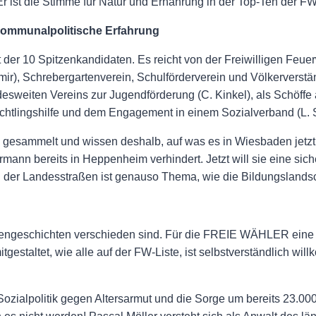
 Er ist die Stimme für Natur und Ernährung in der Top-Ten der FW
 kommunalpolitische Erfahrung
der 10 Spitzenkandidaten. Es reicht von der Freiwilligen Feuer
mir), Schrebergartenverein, Schulförderverein und Völkerverstä
esweiten Vereins zur Jugendförderung (C. Kinkel), als Schöff
chtlingshilfe und dem Engagement in einem Sozialverband (L. 
n gesammelt und wissen deshalb, auf was es in Wiesbaden jetzt
ann bereits in Heppenheim verhindert. Jetzt will sie eine sich
der Landesstraßen ist genauso Thema, wie die Bildungslandsc
liengeschichten verschieden sind. Für die FREIE WÄHLER eine S
tgestaltet, wie alle auf der FW-Liste, ist selbstverständlich wi
e Sozialpolitik gegen Altersarmut und die Sorge um bereits 23.