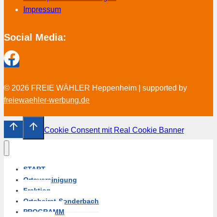
Impressum
Social Media:
© 2026 FREIE WÄHLER Heppenheim | supported by
freiewaehler-werbung.de
Cookie Consent mit Real Cookie Banner
START
Ortsvereinigung
Fraktion
Ortsbeirat-Sonderbach
PROGRAMM