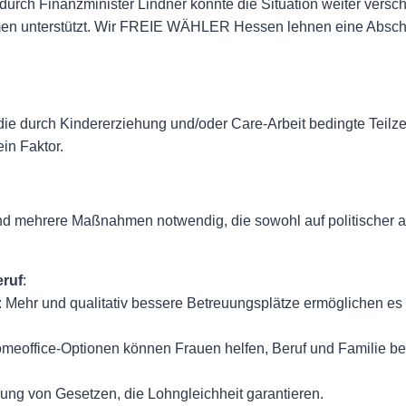
durch Finanzminister Lindner könnte die Situation weiter versc
en unterstützt. Wir FREIE WÄHLER Hessen lehnen eine Abscha
ie durch Kindererziehung und/oder Care-Arbeit bedingte Teilze
in Faktor.
nd mehrere Maßnahmen notwendig, die sowohl auf politischer al
eruf
:
: Mehr und qualitativ bessere Betreuungsplätze ermöglichen es
Homeoffice-Optionen können Frauen helfen, Beruf und Familie be
zung von Gesetzen, die Lohngleichheit garantieren.