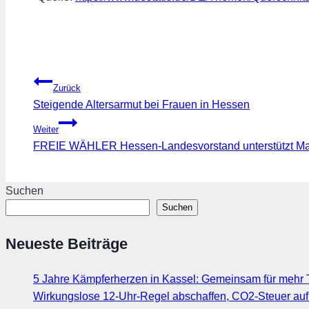
Beitragsnavigation
Zurück
Steigende Altersarmut bei Frauen in Hessen
Weiter
FREIE WÄHLER Hessen-Landesvorstand unterstützt Mat
Suchen
Suchen
Neueste Beiträge
5 Jahre Kämpferherzen in Kassel: Gemeinsam für mehr T
Wirkungslose 12-Uhr-Regel abschaffen, CO2-Steuer au