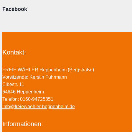
Facebook
Kontakt:
FREIE WÄHLER Heppenheim (Bergstraße)
Vorsitzende: Kerstin Fuhrmann
Elbestr. 11
64646 Heppenheim
Telefon: 0160-94725351
info@freiewaehler-heppenheim.de
Informationen: