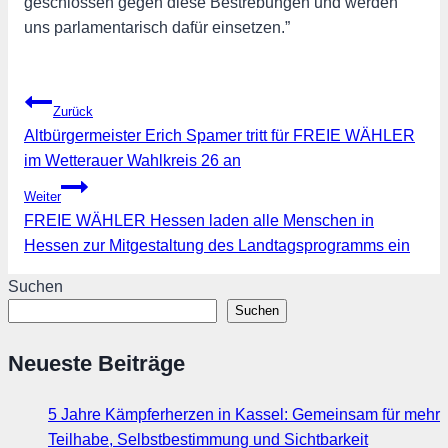
geschlossen gegen diese Bestrebungen und werden
uns parlamentarisch dafür einsetzen.”
Beitragsnavigation
Zurück
Altbürgermeister Erich Spamer tritt für FREIE WÄHLER
im Wetterauer Wahlkreis 26 an
Weiter
FREIE WÄHLER Hessen laden alle Menschen in
Hessen zur Mitgestaltung des Landtagsprogramms ein
Suchen
Suchen
Neueste Beiträge
5 Jahre Kämpferherzen in Kassel: Gemeinsam für mehr
Teilhabe, Selbstbestimmung und Sichtbarkeit