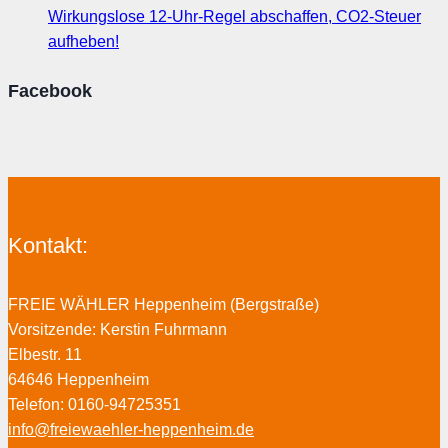
Wirkungslose 12-Uhr-Regel abschaffen, CO2-Steuer
aufheben!
Facebook
Kontakt:
FREIE WÄHLER Heppenheim (Bergstraße)
Vorsitzende: Kerstin Fuhrmann
Elbestr. 11
64646 Heppenheim
Telefon: 0160-94725351
info@freiewaehler-heppenheim.de