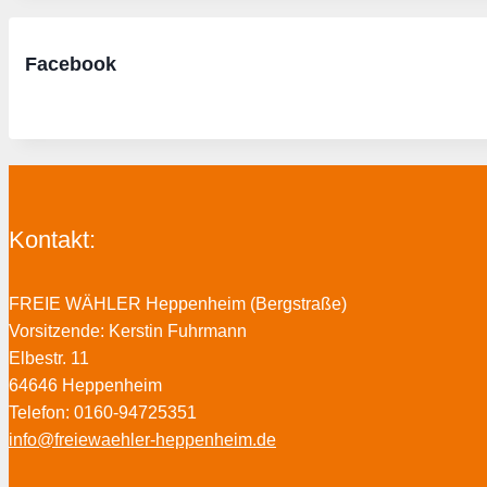
Facebook
Kontakt:
FREIE WÄHLER Heppenheim (Bergstraße)
Vorsitzende: Kerstin Fuhrmann
Elbestr. 11
64646 Heppenheim
Telefon: 0160-94725351
info@freiewaehler-heppenheim.de