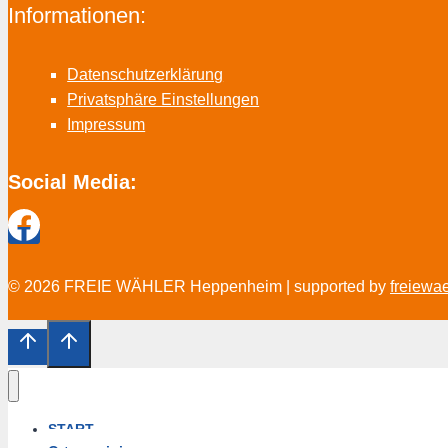
Informationen:
Datenschutzerklärung
Privatsphäre Einstellungen
Impressum
Social Media:
© 2026 FREIE WÄHLER Heppenheim | supported by
freiewa
START