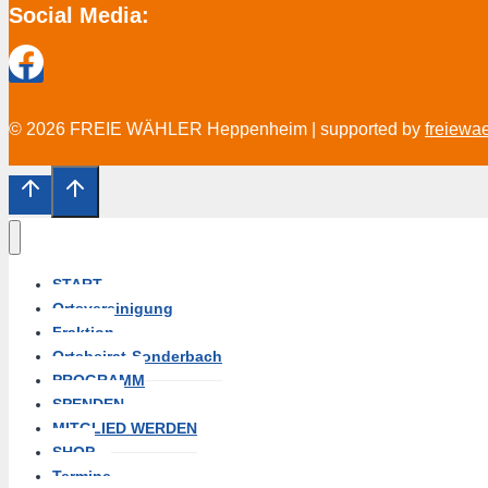
Social Media:
© 2026 FREIE WÄHLER Heppenheim | supported by
freiewa
START
Ortsvereinigung
Fraktion
Ortsbeirat-Sonderbach
PROGRAMM
SPENDEN
MITGLIED WERDEN
SHOP
Termine