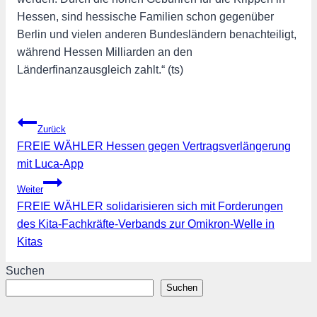
Hessen, sind hessische Familien schon gegenüber
Berlin und vielen anderen Bundesländern benachteiligt,
während Hessen Milliarden an den
Länderfinanzausgleich zahlt.“ (ts)
Beitragsnavigation
Zurück
FREIE WÄHLER Hessen gegen Vertragsverlängerung
mit Luca-App
Weiter
FREIE WÄHLER solidarisieren sich mit Forderungen
des Kita-Fachkräfte-Verbands zur Omikron-Welle in
Kitas
Suchen
Suchen