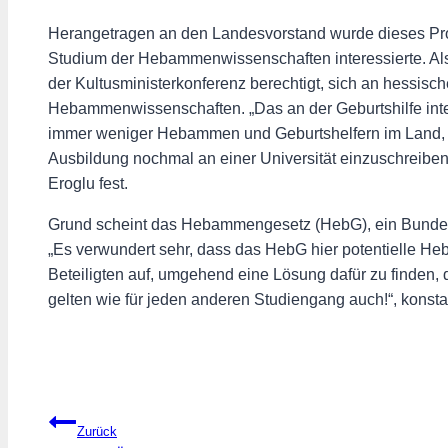
Herangetragen an den Landesvorstand wurde dieses Pro
Studium der Hebammenwissenschaften interessierte. Als
der Kultusministerkonferenz berechtigt, sich an hessisc
Hebammenwissenschaften. „Das an der Geburtshilfe inter
immer weniger Hebammen und Geburtshelfern im Land, m
Ausbildung nochmal an einer Universität einzuschreiben,
Eroglu fest.
Grund scheint das Hebammengesetz (HebG), ein Bundesge
„Es verwundert sehr, dass das HebG hier potentielle Heb
Beteiligten auf, umgehend eine Lösung dafür zu finde
gelten wie für jeden anderen Studiengang auch!“, konstati
Beitragsnavigation
Zurück