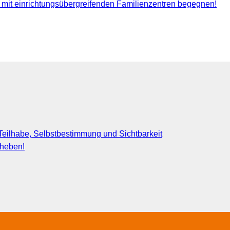
it einrichtungsübergreifenden Familienzentren begegnen!
eilhabe, Selbstbestimmung und Sichtbarkeit
fheben!