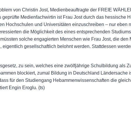
blem von Christin Jost, Medienbeauftragte der FREIE WÄHLER 
 geprüfte Medienfachwirtin ist Frau Jost durch das hessische
hen Hochschulen und Universitäten einzuschreiben – nur eben ni
essierten die Möglichkeit des eines entsprechenden Studiums v
üssten solche engagierten Menschen wie Frau Jost, die den M
 eigentlich gesellschaftlich belohnt werden. Stattdessen werden
setz, zu sein, welches eine zwölfjährige Schulbildung als Z
ammen blockiert, zumal Bildung in Deutschland Ländersache ist.
n, dass für den Studiengang Hebammenwissenschaften die glei
ert Engin Eroglu. (ts)