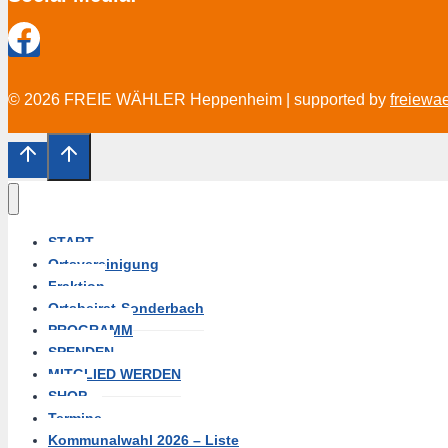
© 2026 FREIE WÄHLER Heppenheim | supported by
freiewa
START
Ortsvereinigung
Fraktion
Ortsbeirat-Sonderbach
PROGRAMM
SPENDEN
MITGLIED WERDEN
SHOP
Termine
Kommunalwahl 2026 – Liste