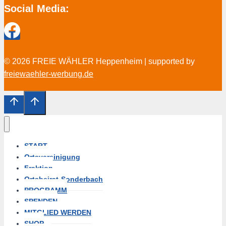
Social Media:
© 2026 FREIE WÄHLER Heppenheim | supported by
freiewaehler-werbung.de
START
Ortsvereinigung
Fraktion
Ortsbeirat-Sonderbach
PROGRAMM
SPENDEN
MITGLIED WERDEN
SHOP